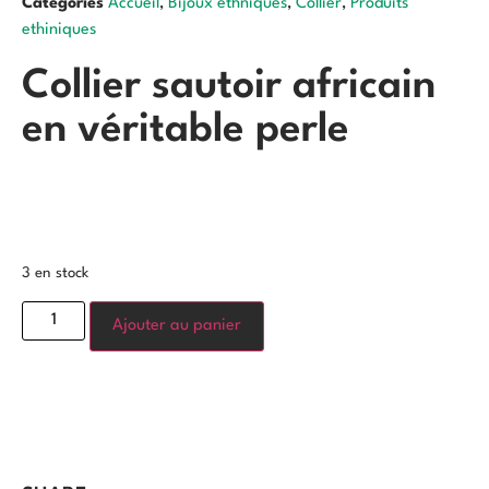
Categories
Accueil
,
Bijoux ethniques
,
Collier
,
Produits
ethiniques
Collier sautoir africain
en véritable perle
3 en stock
Ajouter au panier