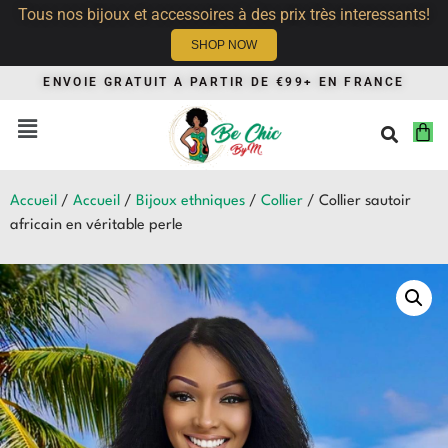
Tous nos bijoux et accessoires à des prix très interessants!
SHOP NOW
ENVOIE GRATUIT A PARTIR DE €99+ EN FRANCE
Accueil
/
Accueil
/
Bijoux ethniques
/
Collier
/ Collier sautoir
africain en véritable perle